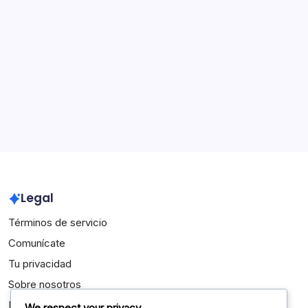
Aspectos destacados de la carrera
Biografías de Jugadores
Logros Internacionales
Archivo
March 2026
February 2026
Legal
Términos de servicio
Comunícate
Tu privacidad
Sobre nosotros
Política de cookies
We respect your privacy