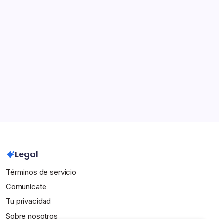
Categorías
Aspectos destacados de la carrera
Biografías de Jugadores
Logros Internacionales
Archivo
March 2026
February 2026
Legal
Términos de servicio
Comunícate
Tu privacidad
Sobre nosotros