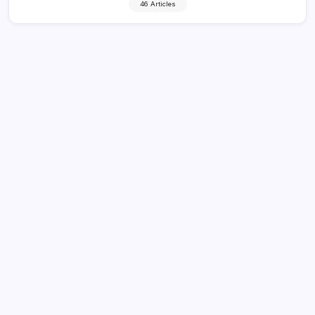
46 Articles
Mikel Oyarzabal: Antecedentes
familiares, Carrera juvenil,
Perspectivas personales