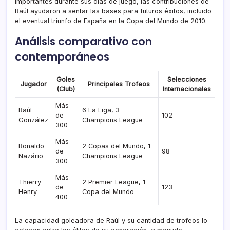
importantes durante sus días de juego, las contribuciones de
Raúl ayudaron a sentar las bases para futuros éxitos, incluido
el eventual triunfo de España en la Copa del Mundo de 2010.
Análisis comparativo con
contemporáneos
Goles
Selecciones
Jugador
Principales Trofeos
(Club)
Internacionales
Más
Raúl
6 La Liga, 3
de
102
González
Champions League
300
Más
Ronaldo
2 Copas del Mundo, 1
de
98
Nazário
Champions League
300
Más
Thierry
2 Premier League, 1
de
123
Henry
Copa del Mundo
400
La capacidad goleadora de Raúl y su cantidad de trofeos lo