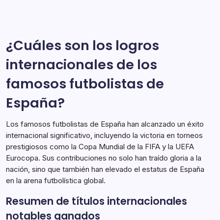
formidable en el fútbol, conocido por su notable
Logros
En
velocidad, habilidades de dribbling y presencia física en
El
Club,
el campo. Sus actuaciones destacadas no solo han
Impacto
llevado a logros significativos en clubes, sino que…
Internacional
¿Cuáles son los logros
internacionales de los
Logros Internacionales
11/02/2026
famosos futbolistas de
España?
Los famosos futbolistas de España han alcanzado un éxito
internacional significativo, incluyendo la victoria en torneos
prestigiosos como la Copa Mundial de la FIFA y la UEFA
Eurocopa. Sus contribuciones no solo han traído gloria a la
nación, sino que también han elevado el estatus de España
en la arena futbolística global.
Resumen de títulos internacionales
notables ganados