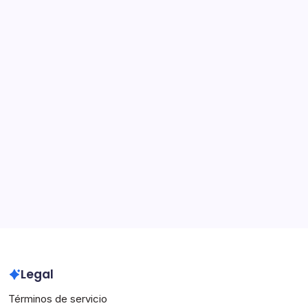
Search
Categorías
Aspectos destacados de la carrera
Biografías de Jugadores
Logros Internacionales
Archivo
March 2026
February 2026
Legal
Términos de servicio