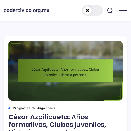
Skip
to
podercivico.org.mx
content
Biografías de Jugadores
César Azpilicueta: Años
formativos, Clubes juveniles,