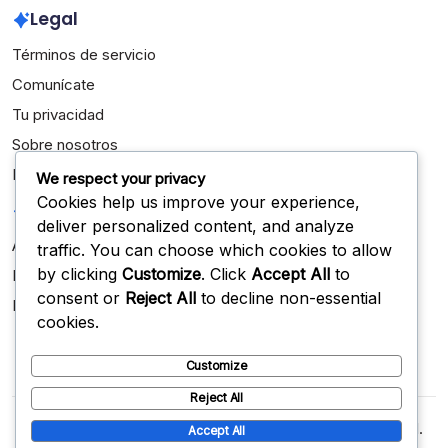
Legal
Términos de servicio
Comunícate
Tu privacidad
Sobre nosotros
Política de cookies
We respect your privacy
Cookies help us improve your experience,
Categorías
deliver personalized content, and analyze
Aspectos destacados de la carrera
traffic. You can choose which cookies to allow
by clicking
Customize
. Click
Accept All
to
Biografías de Jugadores
consent or
Reject All
to decline non-essential
Logros Internacionales
cookies.
Customize
Reject All
Copyright 2026 —
podercivico.org.mx
. All rights reserved.
Accept All