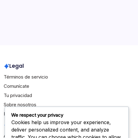
Logros Internacionales
Archivo
March 2026
February 2026
Legal
Términos de servicio
Comunícate
Tu privacidad
Sobre nosotros
Política de cookies
We respect your privacy
Cookies help us improve your experience,
Categorías
deliver personalized content, and analyze
Aspectos destacados de la carrera
traffic. You can choose which cookies to allow