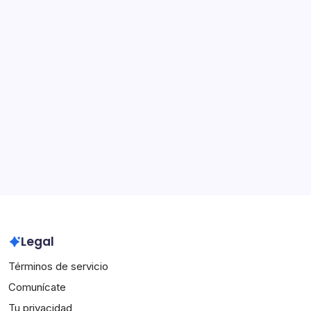
Categorías
Aspectos destacados de la carrera
Biografías de Jugadores
Logros Internacionales
Archivo
March 2026
February 2026
Legal
Términos de servicio
Comunícate
Tu privacidad