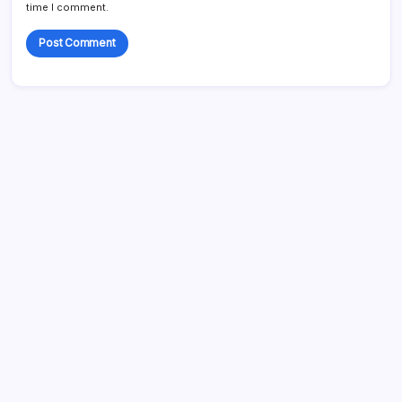
time I comment.
Enlaces
Sobre nosotros
Todo el contenido
Comunícate