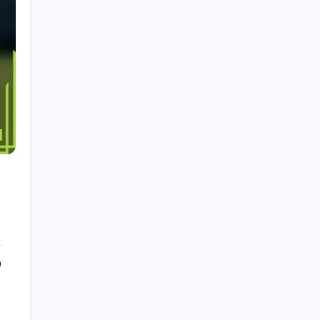
Publicaciones recientes
Mikel Oyarzabal: Antecedentes familiares,
Carrera juvenil, Perspectivas personales
Pau Torres: Vida temprana, Formación juvenil,
Antecedentes personales
César Azpilicueta: Años formativos, Clubes
juveniles, Historia personal
Pau Torres: Debut internacional, actuaciones
en clubes, estrella en ascenso
Andrés Iniesta: Vida temprana, Inicios de
carrera, Logros personales
0
Buscar