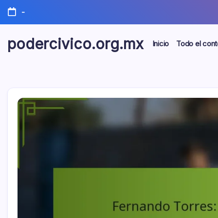
Skip
-
to
content
podercivico.org.mx
Inicio
Todo el cont