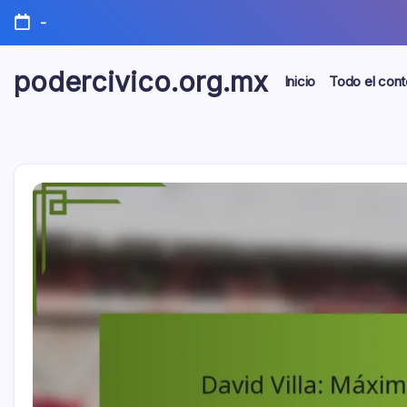
Skip
-
to
content
podercivico.org.mx
Inicio
Todo el cont