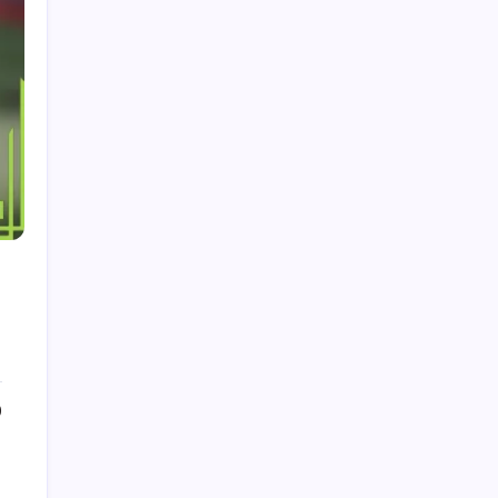
Publicaciones recientes
Mikel Oyarzabal: Antecedentes familiares,
Carrera juvenil, Perspectivas personales
Pau Torres: Vida temprana, Formación juvenil,
Antecedentes personales
César Azpilicueta: Años formativos, Clubes
juveniles, Historia personal
Pau Torres: Debut internacional, actuaciones
en clubes, estrella en ascenso
Andrés Iniesta: Vida temprana, Inicios de
carrera, Logros personales
0
Buscar