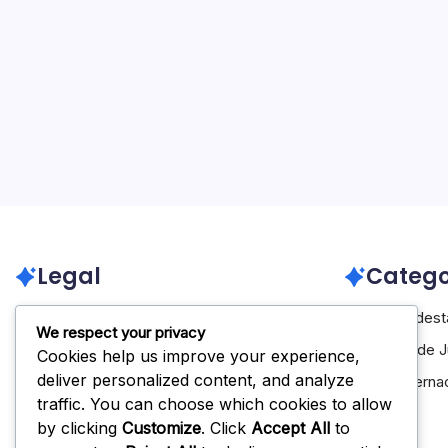
Legal
Catego
Términos de servicio
Aspectos desta
We respect your privacy
Comunícate
Biografías de 
Cookies help us improve your experience,
deliver personalized content, and analyze
Tu privacidad
Logros Interna
traffic. You can choose which cookies to allow
Sobre nosotros
by clicking
Customize
. Click
Accept All
to
Política de cookies