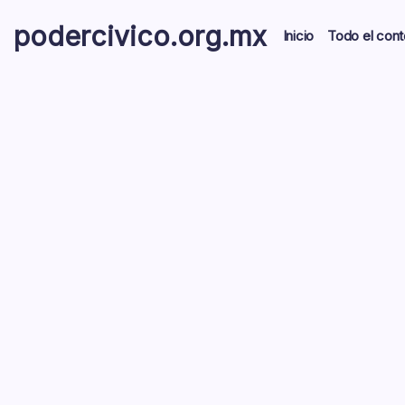
Skip
podercivico.org.mx
to
Inicio
Todo el cont
content